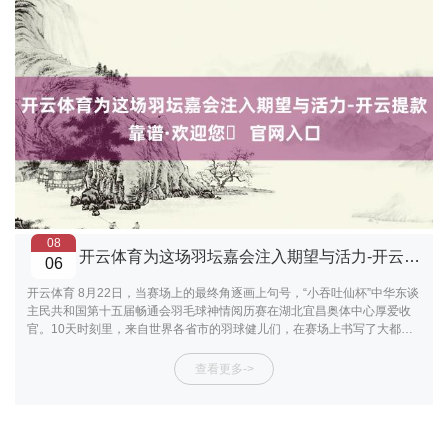
08
开云体育为这场羽坛嘉会注入期望与活力-开云提款靠谱·欢迎您✅ 官网入口
06
开云体育 8月22日，当赛场上的最终角逐画上句号，“小吞吐仙杯”中华东谈
主民共和国第十五届畅通会羽毛球神情阅历赛在湖北宜昌奥体中心厚爱收
官。10天时刻里，来自世界各省市的羽球健儿们，在赛场上书写了大都逆
转、互助与梗阻的热血霎时，高潮东谈主心的对决追随大家渡过了一段爽
气东谈主心记起的羽球时光。 动作赛事冠名缓助商暨独一指定用酒，小吞
查看更多->
吐仙全程相伴，为每一位选手的用功挥拍喝彩，致意每个负重致远的高光
时刻，以千里淀多年的高品性白酒与“精心酿就幸福糊口”的责任，为这场羽
坛嘉会注入期望与活力。 这次联袂第