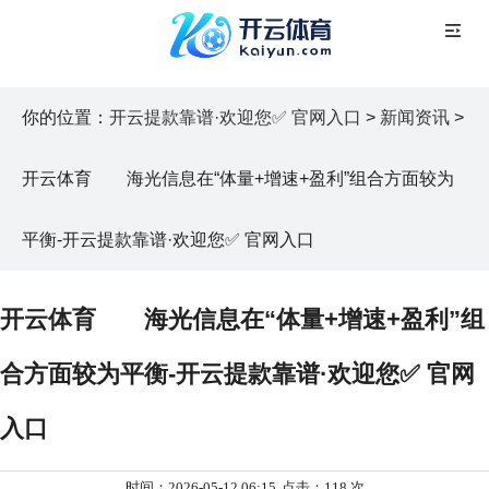
你的位置：
开云提款靠谱·欢迎您✅ 官网入口
>
新闻资讯
>
开云体育 海光信息在“体量+增速+盈利”组合方面较为
平衡-开云提款靠谱·欢迎您✅ 官网入口
开云体育 海光信息在“体量+增速+盈利”组
合方面较为平衡-开云提款靠谱·欢迎您✅ 官网
入口
时间：2026-05-12 06:15
点击：118 次