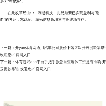
居为“布景板”。
在此改革经由中，澜起科技、兆易鼎新已实现盈利与“造
血”的考证，寒武纪、海光信息高增速与高波动并存。
上一篇：
开yun体育网通用汽车公司股价下落 2%-开云提款靠谱·
欢迎您✅ 官网入口
下一篇：
体育游戏app平台手把手教您自查退休工资是否准确-开
云提款靠谱·欢迎您✅ 官网入口