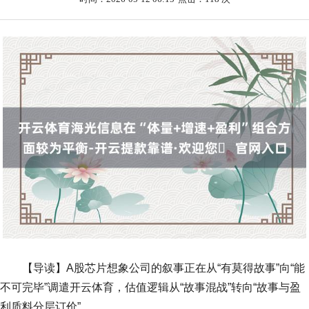
【导读】A股芯片想象公司的叙事正在从“有莫得故事”向“能
不可完毕”调遣开云体育，估值逻辑从“故事混战”转向“故事与盈
利质料分层订价”