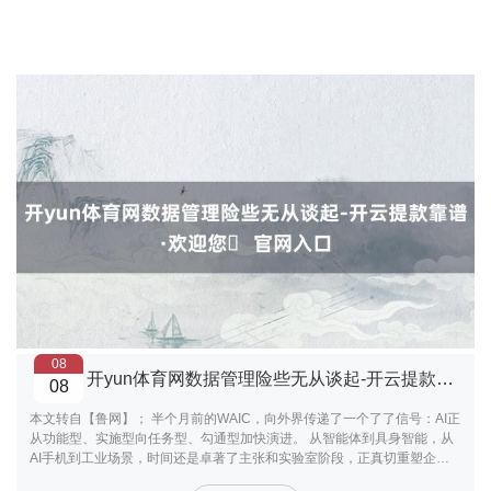
08
开yun体育网数据管理险些无从谈起-开云提款靠谱·欢迎您✅ 官网入口
08
本文转自【鲁网】； 半个月前的WAIC，向外界传递了一个了了信号：AI正
从功能型、实施型向任务型、勾通型加快演进。 从智能体到具身智能，从
AI手机到工业场景，时间还是卓著了主张和实验室阶段，正真切重塑企业
的勾通范式。同期也抛出了可能影响ICT市集神气的问题：当AI从企业的可