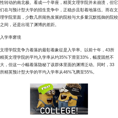
性转动的南北极。看成一个举座，精英文理学院并未崩溃，但它
们在与预计型大学的招生竞争中，正稳步且彰着地落伍。而在文
理学院里面，少数几所闹热发展的院校与大多量沉默抵御的院校
之间，还是出现了渊博的差距。
入学率窘境
文理学院竞争力着落的最彰着象征是入学率。以前十年，43所
精英文理学院的平均入学率从约35%下滑至33%，幅度固然不
大，但这一小幅着落隐秘了该群体里面的渊博泛动。同时，33
所精英预计型大学的平均入学率从46%飞腾至55%。