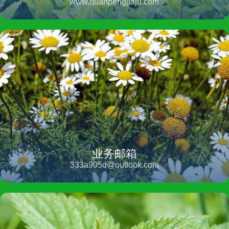
www.quanpengjiaju.com
业务邮箱
333a905d@outlook.com